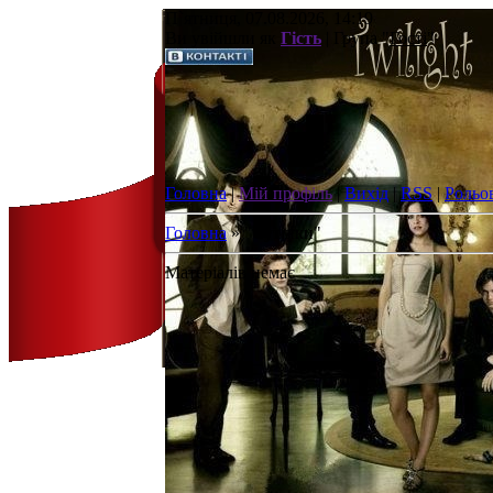
П`ятниця, 07.08.2026, 14:19
Ви увійшли як
Гість
| Група "
Гості
"
Головна
|
Мій профіль
|
Вихід
|
RSS
|
Рольо
Головна
»
"Сутінки"
Матеріалів немає