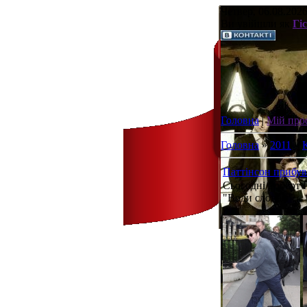
Четвер, 06.08.2026
Ви увійшли як
Гі
Головна
|
Мій про
Головна
»
2011
»
Паттінсон прибу
Сьогодні Роберт 
"Води слонам".