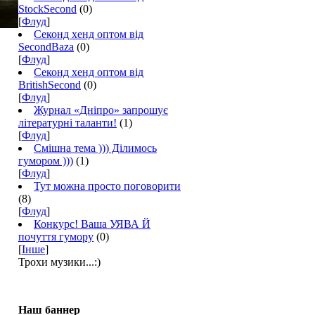
StockSecond
(0)
[
Флуд
]
Секонд хенд оптом від
SecondBaza
(0)
[
Флуд
]
Секонд хенд оптом від
BritishSecond
(0)
[
Флуд
]
Журнал «Дніпро» запрошує
літературні таланти!
(1)
[
Флуд
]
Смішна тема ))) Ділимось
гумором )))
(1)
[
Флуд
]
Тут можна просто поговорити
(8)
[
Флуд
]
Конкурс! Ваша УЯВА Й
почуття гумору
(0)
[
Інше
]
Трохи музики...:)
Наш баннер