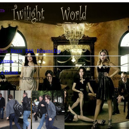
, 12:44
сть
| Група "
Гості
"
філь
|
Вихід
|
RSS
|
Рольова Гра
Квітень
»
28
в в Париж
Паттінсон відправився в Париж, на французьку прем'єру фільму