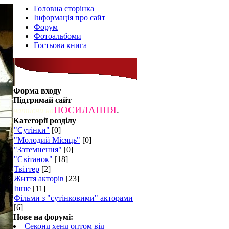
Головна сторінка
Інформація про сайт
Форум
Фотоальбоми
Гостьова книга
Форма входу
Підтримай сайт
ПОСИЛАННЯ
.
натисни на
Категорії розділу
"Сутінки"
[0]
"Молодий Місяць"
[0]
"Затемнення"
[0]
"Світанок"
[18]
Твіттер
[2]
Життя акторів
[23]
Інше
[11]
Фільми з "сутінковими" акторами
[6]
Нове на форумі:
Секонд хенд оптом від