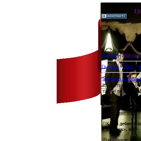
Четвер, 06.08.2026
Ви увійшли як
Гі
Головна
|
Мій про
Головна
»
2011
»
Інтерв'ю з Лізою 
Цього тижня нам 
тільки випустила
ірландського вамп
зйомки фільму і п
Голос вампіра:
ПК:
Ти дебютуєш 
Світанок», ні?
Ліза Говард: Так, 