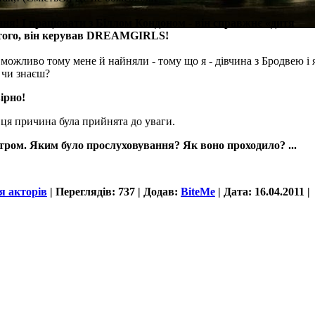
ня! І працювати з Біллом Кондоном - він справжнє «дитя
 того, він керував DREAMGIRLS!
можливо тому мене й найняли - тому що я - дівчина з Бродвею і 
 чи знаєш?
ірно!
 ця причина була прийнята до уваги.
еатром. Яким було прослуховування? Як воно проходило?
...
 акторів
|
Переглядів:
737
|
Додав:
BiteMe
|
Дата:
16.04.2011
|