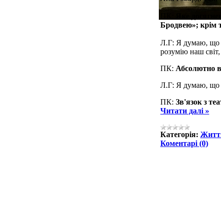
ПК:
Яке досягнен
Бродвею»; крім
Л.Г: Я думаю, що 
розумію наш світ,
ПК:
Абсолютно в
Л.Г: Я думаю, що
ПК:
Зв'язок з т
Читати далі »
Категорія:
Життя
Коментарі (0)