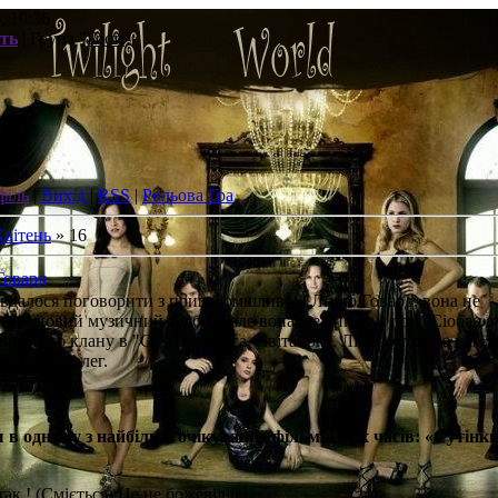
, 10:36
сть
| Група "
Гості
"
філь
|
Вихід
|
RSS
|
Рольова Гра
Квітень
»
16
Говард
вдалося поговорити з приголомшливою Лізою Говард, вона не
 свій новий музичний альбом, але вона ще виконує роль Сіобан з
ірського клану в "Сутінки. Сага. Світанок". Ліза розповіла нам 
ро своїх колег.
в одному з найбільш очікуваних фільмів усіх часів: «Сутінки
так,! (Сміється) Це не божевілля!