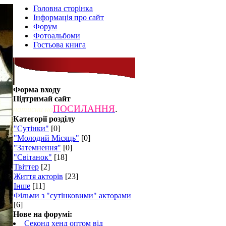
Головна сторінка
Інформація про сайт
Форум
Фотоальбоми
Гостьова книга
Форма входу
Підтримай сайт
ПОСИЛАННЯ
.
натисни на
Категорії розділу
"Сутінки"
[0]
"Молодий Місяць"
[0]
"Затемнення"
[0]
про
"Світанок"
[18]
Твіттер
[2]
Життя акторів
[23]
Інше
[11]
Фільми з "сутінковими" акторами
:
[6]
Нове на форумі:
Секонд хенд оптом від