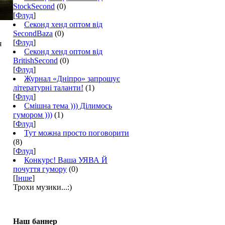
StockSecond
(0)
[
Флуд
]
Секонд хенд оптом від
SecondBaza
(0)
[
Флуд
]
я
Секонд хенд оптом від
BritishSecond
(0)
[
Флуд
]
Журнал «Дніпро» запрошує
літературні таланти!
(1)
[
Флуд
]
Смішна тема ))) Ділимось
гумором )))
(1)
[
Флуд
]
Тут можна просто поговорити
(8)
[
Флуд
]
Конкурс! Ваша УЯВА Й
почуття гумору
(0)
[
Інше
]
Трохи музики...:)
Наш баннер