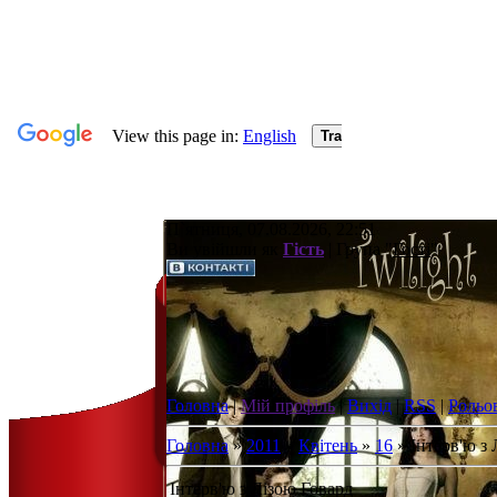
П`ятниця, 07.08.2026, 22:51
Ви увійшли як
Гість
| Група "
Гості
"
Головна
|
Мій профіль
|
Вихід
|
RSS
|
Рольо
Головна
»
2011
»
Квітень
»
16
» Інтерв'ю з
Інтерв'ю з Лізою Говард