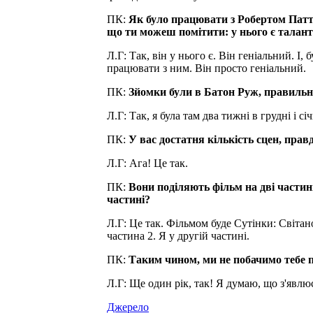
ПК:
Як було працювати з Робертом Патті
що ти можеш помітити: у нього є талан
Л.Г: Так, він у нього є. Він геніальний. І
працювати з ним. Він просто геніальний.
ПК:
Зйомки були в Батон Руж, правильн
Л.Г: Так, я була там два тижні в грудні і с
ПК:
У вас достатня кількість сцен, прав
Л.Г: Ага! Це так.
ПК:
Вони поділяють фільм на дві частини
частині?
Л.Г: Це так. Фільмом буде Сутінки: Світан
частина 2. Я у другій частині.
ПК:
Таким чином, ми не побачимо тебе 
Л.Г: Ще один рік, так! Я думаю, що з'явлюс
Джерело