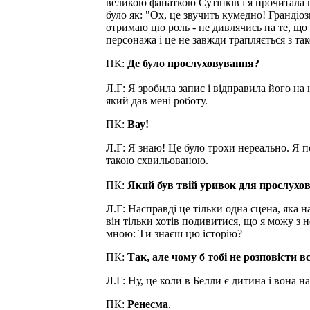
великою фанаткою Сутінків і я прочитала в
було як: "Ох, це звучить кумедно! Грандіо
отримаю цю роль - не дивлячись на те, що 
персонажа і це не завжди трапляється з так
ПК:
Де було прослуховування?
Л.Г: Я зробила запис і відправила його на
який дав мені роботу.
ПК:
Вау!
Л.Г: Я знаю! Це було трохи нереально. Я п
такою схвильованою.
ПК:
Який був твій уривок для прослухо
Л.Г: Насправді це тільки одна сцена, яка на
він тільки хотів подивитися, що я можу з 
мною: Ти знаєш цю історію?
ПК:
Так, але чому б тобі не розповісти в
Л.Г: Ну, це коли в Белли є дитина і вона
ПК:
Ренесма
.