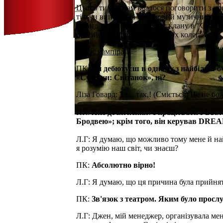
Цього тижня нам вдалося поговорити з п
тільки випустила свій новий музичний аль
ірландського вампірського клану в "Сутінк
про зйомки фільму і про своїх колег.
Голос вампіра:
ПК:
Ти дебютуєш в одному з найбільш очі
«Сутінки: Світанок», ні?
Ліза Говард: Так, так,! (Сміється) Це не бо
ПК:
Яке досягнення! І працювати з Білл
Бродвею»; крім того, він керував DR
Л.Г: Я думаю, що можливо тому мене й най
я розумію наш світ, чи знаєш?
ПК:
Абсолютно вірно!
Л.Г: Я думаю, що ця причина була прийнят
ПК:
Зв'язок з театром. Яким було прос
Л.Г: Джен, мій менеджер, організувала мен