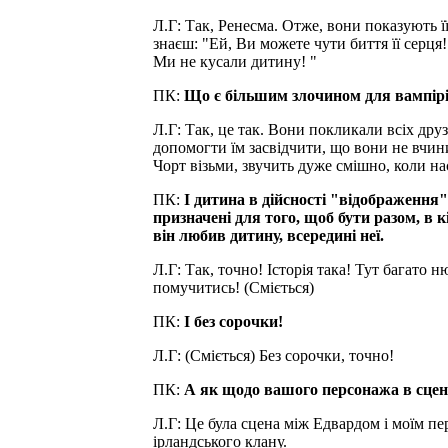
Л.Г: Так, Ренесма. Отже, вони показують її
знаєш: "Ей, Ви можете чути биття її серця
Ми не кусали дитину! "
ПК:
Що є більшим злочином для вампірі
Л.Г: Так, це так. Вони покликали всіх друз
допомогти їм засвідчити, що вони не вчин
Чорт візьми, звучить дуже смішно, коли нас
ПК:
І дитина в дійсності "відображення"
призначені для того, щоб бути разом, в 
він любив дитину, всередині неї.
Л.Г: Так, точно! Історія така! Тут багато 
помучитись! (Сміється)
ПК:
І без сорочки!
Л.Г: (Сміється) Без сорочки, точно!
ПК:
А як щодо вашого персонажа в сцен
Л.Г: Це була сцена між Едвардом і моїм п
ірландського клану.